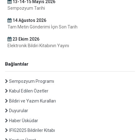
13-14-15 Mayıs 2026
Sempozyum Tarihi
14 Ağustos 2026
Tam Metin Gönderimi İçin Son Tarih
23 Ekim 2026
Elektronik Bildiri Kitabının Yayını
24 Kasım 2025
Bağlantılar
Açık Çağrı
27 Şubat 2026
Sempozyum Programı
Özet Gönderimi İçin Son Tarih
Kabul Edilen Özetler
2 Nisan 2026
Bildiri ve Yazım Kuralları
Kabul Edilen Özetlerin İlanı
Duyurular
10 Nisan 2026
Kayıt İçin Son Tarih
Haber Üsküdar
İFİG2025 Bildiriler Kitabı
30 Nisan 2026
Programın ilanı