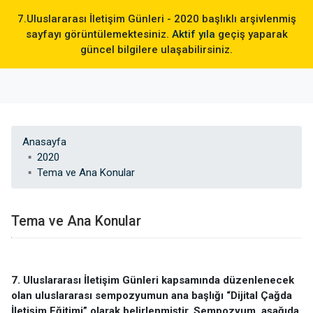
7.Uluslararası İletişim Günleri - 2020 başlıklı arşivlenmiş
TR / EN
sayfayı görüntülemektesiniz.
Aktif yıla
geçiş yaparak
güncel bilgilere ulaşabilirsiniz.
Anasayfa
2020
Tema ve Ana Konular
Tema ve Ana Konular
7. Uluslararası İletişim Günleri kapsamında düzenlenecek
olan uluslararası sempozyumun ana başlığı “Dijital Çağda
İletişim Eğitimi” olarak belirlenmiştir. Sempozyum, aşağıda