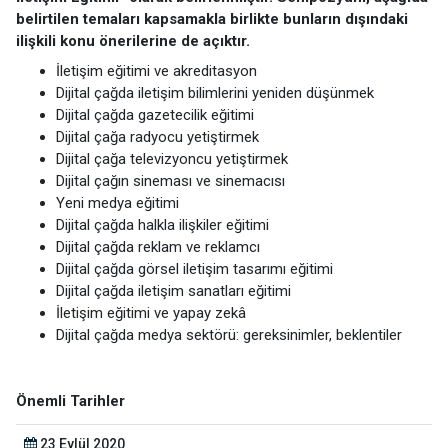
belirtilen temaları kapsamakla birlikte bunların dışındaki
28 Eylül 2020
ilişkili konu önerilerine de açıktır.
Özet Kitapçığın Web Sitesinde Yayınlanması
İletişim eğitimi ve akreditasyon
07 Ekim 2020
Dijital çağda iletişim bilimlerini yeniden düşünmek
Programın İlanı
Dijital çağda gazetecilik eğitimi
Dijital çağa radyocu yetiştirmek
21-23 Ekim 2020
Dijital çağa televizyoncu yetiştirmek
Sempozyum Tarihi
Dijital çağın sineması ve sinemacısı
Yeni medya eğitimi
31 Aralık 2020
Dijital çağda halkla ilişkiler eğitimi
Tam Metin Gönderimi
Dijital çağda reklam ve reklamcı
31 Mart 2021
Dijital çağda görsel iletişim tasarımı eğitimi
Elektronik Bildiri Kitabının Yayınlanması
Dijital çağda iletişim sanatları eğitimi
İletişim eğitimi ve yapay zekâ
30 Haziran 2020
Dijital çağda medya sektörü: gereksinimler, beklentiler
Özet Gönderimi için Son Tarih
31 Ağustos 2020
Önemli Tarihler
Kabul Edilen Özetlerin İlanı
23 Eylül 2020