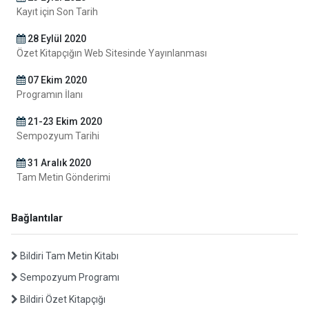
Kayıt için Son Tarih
28 Eylül 2020
Özet Kitapçığın Web Sitesinde Yayınlanması
07 Ekim 2020
Programın İlanı
21-23 Ekim 2020
Sempozyum Tarihi
31 Aralık 2020
Tam Metin Gönderimi
31 Mart 2021
Bağlantılar
Elektronik Bildiri Kitabının Yayınlanması
30 Haziran 2020
Bildiri Tam Metin Kitabı
Özet Gönderimi için Son Tarih
Sempozyum Programı
31 Ağustos 2020
Bildiri Özet Kitapçığı
Kabul Edilen Özetlerin İlanı