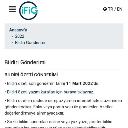
TR / EN
Anasayfa
2022
Bildiri Gönderimi
Bildiri Gönderimi
BİLDİRİ ÖZETİ GÖNDERİMİ
• Bildiri özeti son gönderim tarihi
11 Mart 2022
'dir.
•
Bildiri özeti yazım kuralları için buraya tıklayınız.
• Bildiri özetleri sadece sempozyumun internet sitesi üzerinden
gönderilmelidir. Faks veya posta yolu ile gönderilen özetler
değerlendirmeye alınmayacaktır.
6 Mayıs 2022
• Sözlü bildiri sunumları online veya yüz yüze, poster bildiri
Programın ilanı
sunumları ise sadece yüz yüze gerçekleştirilebilecektir.