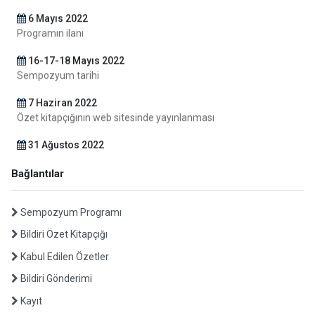
Programın ilanı
16-17-18 Mayıs 2022
Sempozyum tarihi
7 Haziran 2022
Özet kitapçığının web sitesinde yayınlanması
31 Ağustos 2022
Tam metin gönderimi
Kasım 2022
Bağlantılar
Elektronik Bildiri Kitabının Yayınlanması
11 Mart 2022
Sempozyum Programı
Özet gönderim için son tarih
Bildiri Özet Kitapçığı
1 Nisan 2022
Kabul Edilen Özetler
Kabul edilen özetlerin ilanı
Bildiri Gönderimi
15 Nisan 2022
Kayıt
Kayıt için son tarih