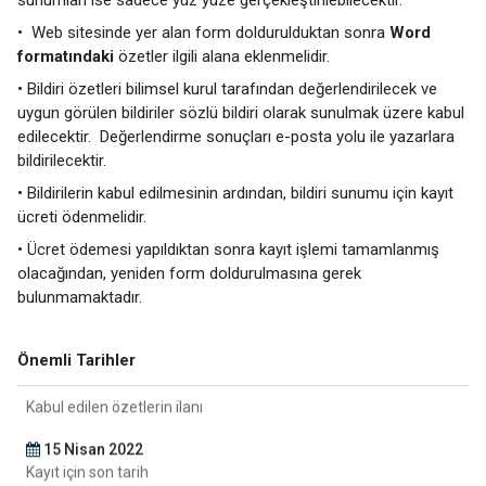
16-17-18 Mayıs 2022
• Web sitesinde yer alan form doldurulduktan sonra
Word
Sempozyum tarihi
formatındaki
özetler ilgili alana eklenmelidir.
• Bildiri özetleri bilimsel kurul tarafından değerlendirilecek ve
7 Haziran 2022
uygun görülen bildiriler sözlü bildiri olarak sunulmak üzere kabul
Özet kitapçığının web sitesinde yayınlanması
edilecektir. Değerlendirme sonuçları e-posta yolu ile yazarlara
31 Ağustos 2022
bildirilecektir.
Tam metin gönderimi
• Bildirilerin kabul edilmesinin ardından, bildiri sunumu için kayıt
ücreti ödenmelidir.
Kasım 2022
Elektronik Bildiri Kitabının Yayınlanması
• Ücret ödemesi yapıldıktan sonra kayıt işlemi tamamlanmış
olacağından, yeniden form doldurulmasına gerek
11 Mart 2022
bulunmamaktadır.
Özet gönderim için son tarih
1 Nisan 2022
Önemli Tarihler
Kabul edilen özetlerin ilanı
15 Nisan 2022
Kayıt için son tarih
6 Mayıs 2022